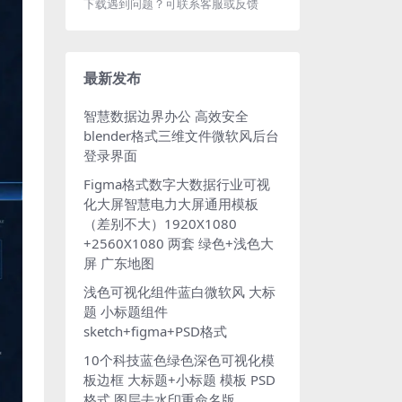
下载遇到问题？可联系客服或反馈
最新发布
智慧数据边界办公 高效安全
blender格式三维文件微软风后台
登录界面
Figma格式数字大数据行业可视
化大屏智慧电力大屏通用模板
（差别不大）1920X1080
+2560X1080 两套 绿色+浅色大
屏 广东地图
浅色可视化组件蓝白微软风 大标
题 小标题组件
sketch+figma+PSD格式
10个科技蓝色绿色深色可视化模
板边框 大标题+小标题 模板 PSD
格式 图层去水印重命名版