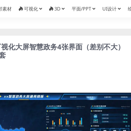
部素材
可视化
3D
平面/PPT
UI设计
业可视化大屏智慧政务4张界面（差别不大）
两套