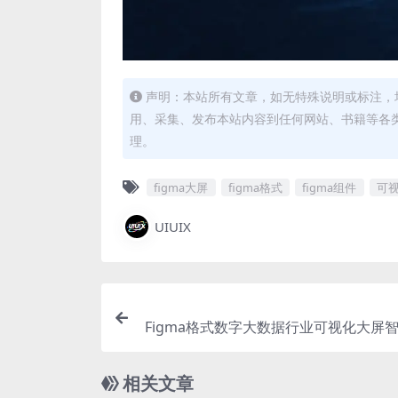
声明：本站所有文章，如无特殊说明或标注，
用、采集、发布本站内容到任何网站、书籍等各
理。
figma大屏
figma格式
figma组件
可
UIUIX
Figma格式数字大数据行业可视化大屏
张界面（差别不大）1920X1080 +2560X
相关文章