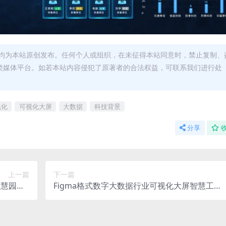
均为本站原创发布。任何个人或组织，在未征得本站同意时，禁止复制、
类媒体平台。如若本站内容侵犯了原著者的合法权益，可联系我们进行处
视化
可视化大屏
大数据
科技背景
分享
上一篇
下一篇
智慧园区6
Figma格式数字大数据行业可视化大屏智慧工厂
1080 两
张界面（差别不大）1920X1080 +2560X1080 两
套
套