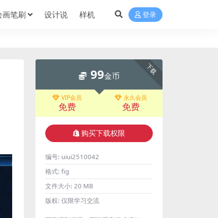
绘画笔刷
设计说
样机
登录
下载
99
金币
VIP会员
永久会员
免费
免费
购买下载权限
编号:
uiui2510042
格式:
fig
文件大小:
20 MB
版权:
仅限学习交流