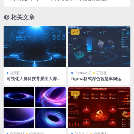
PPT模板可编辑
相关文章
VIP
背景图
figma格式
可视化
可视化大屏科技背景图大屏背
figma格式深色智慧车间运营
景PPT背景展板展会蓝色粒子
管理中心等距2.5D拓扑图可视
背景墙3840 x 2085px
化大屏
VIP
全部素材
绘画笔刷
PSD格式
全部素材