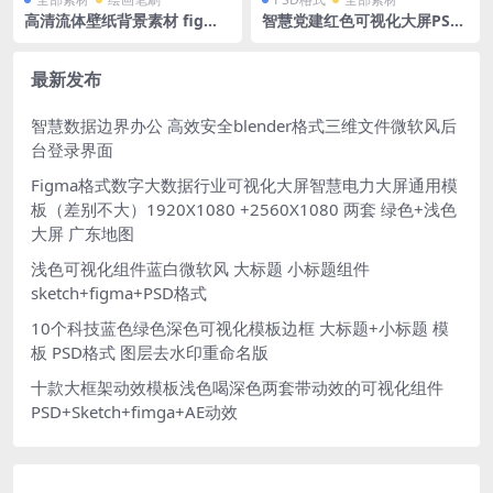
高清流体壁纸背景素材 figma
智慧党建红色可视化大屏PSD
文件 可以在线导出 jpg图片 4
格式 1920X1080
K （4096X2304）px
最新发布
智慧数据边界办公 高效安全blender格式三维文件微软风后
台登录界面
Figma格式数字大数据行业可视化大屏智慧电力大屏通用模
板（差别不大）1920X1080 +2560X1080 两套 绿色+浅色
大屏 广东地图
浅色可视化组件蓝白微软风 大标题 小标题组件
sketch+figma+PSD格式
10个科技蓝色绿色深色可视化模板边框 大标题+小标题 模
板 PSD格式 图层去水印重命名版
十款大框架动效模板浅色喝深色两套带动效的可视化组件
PSD+Sketch+fimga+AE动效