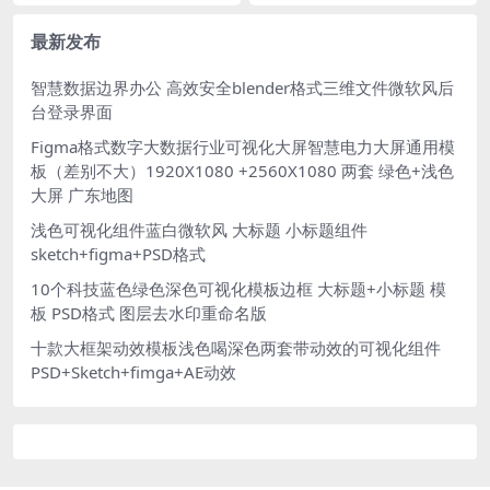
视化大屏智慧工厂4张界面
拓扑可视化大屏科技蓝 MAP 1
（差别不大）1920X1080 +25
920X1080
60X1080 两套
最新发布
智慧数据边界办公 高效安全blender格式三维文件微软风后
台登录界面
Figma格式数字大数据行业可视化大屏智慧电力大屏通用模
板（差别不大）1920X1080 +2560X1080 两套 绿色+浅色
大屏 广东地图
浅色可视化组件蓝白微软风 大标题 小标题组件
sketch+figma+PSD格式
10个科技蓝色绿色深色可视化模板边框 大标题+小标题 模
板 PSD格式 图层去水印重命名版
十款大框架动效模板浅色喝深色两套带动效的可视化组件
PSD+Sketch+fimga+AE动效