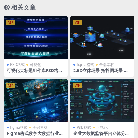
相关文章
VIP
VIP
PSD格式
可视化
figma格式
全部素材
可视化大标题组件库PSD格式
2.5D立体场景 拓扑图场景 立
可视化组件
体图表icon figma
VIP
VIP
figma格式
全部素材
PSD格式
可视化
Figma格式数字大数据行业可
企业大数据监管平台立体分层