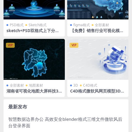
PSD格式
Sketch格式
figma格式
全部素材
sketch+PSD双格式上下分层
【免费】销售行业可视化模板
主视觉拓扑关系图层级组件源
深色科技机甲风 figma格式 1
文件
920X1080 I 中国地图是（图
片）
VIP
VIP
全部素材
地图素材
3D
C4D格式
湖南省可视化地图大屏科技3D
C4D格式微软风网页模型3D立
矢量地图1920X1080 PSD格式
体图标磨玻璃地球商务B端办
钢笔路径分层
公平台OC渲染器
最新发布
智慧数据边界办公 高效安全blender格式三维文件微软风后
台登录界面