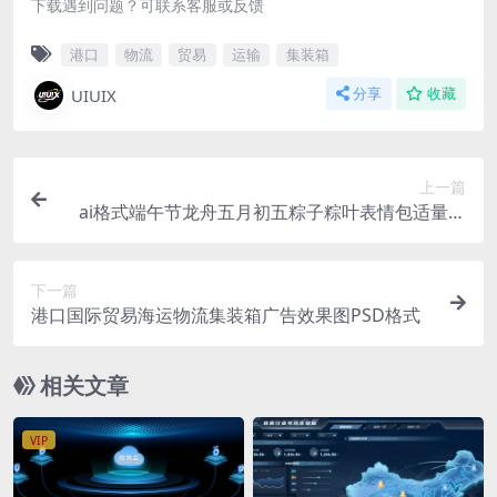
下载遇到问题？可联系客服或反馈
港口
物流
贸易
运输
集装箱
UIUIX
分享
收藏
上一篇
ai格式端午节龙舟五月初五粽子粽叶表情包适量格
式卡通插画11张
下一篇
港口国际贸易海运物流集装箱广告效果图PSD格式
相关文章
VIP