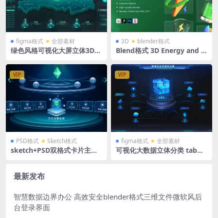
figma格式
全部素材
3D
blender格式
绿色风格可视化大屏立体3D电
Blend格式 3D Energy and E
厂大数据智慧电力1湖北地图
nvironment Icons 30款3D
figma格式
立体新能源太阳能电池风能环
保插图插画含png免抠图片
VIP
VIP
PSD格式
Sketch格式
figma格式
全部素材
sketch+PSD双格式卡片主视
可视化大数据立体分类 tab入
觉拓扑关系图层级组件源文件
口 数据中台可视化大屏 figm
a格式
最新发布
智慧数据边界办公 高效安全blender格式三维文件微软风后
台登录界面