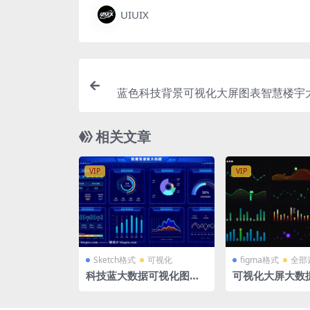
UIUIX
蓝色科技背景可视化大屏图表智慧楼宇大
etch
相关文章
VIP
VIP
Sketch格式
可视化
figma格式
全部
科技蓝大数据可视化图表
可视化大屏大数
统计后台大屏Ui首页Sket
柱状图折线图fi
ch格式