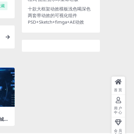
收藏
十款大框架动效模板浅色喝深色
两套带动效的可视化组件
PSD+Sketch+fimga+AE动效
首页
用户
中心
城市
920
会员