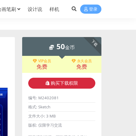
绘画笔刷
设计说
样机
登录
下载
50
金币
VIP会员
永久会员
免费
免费
购买下载权限
编号:
M2402081
格式:
Sketch
文件大小:
3 MB
版权:
仅限学习交流