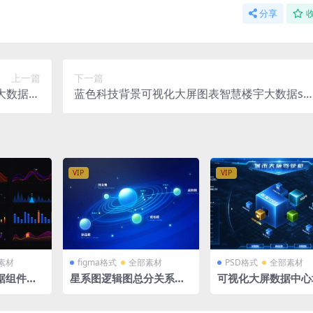
分享
上一篇
下一篇
数据sk
蓝色科技背景可视化大屏图表智慧楼宇大数据sk
格式源文件
etch格式源文件
VIP
VIP
素材
figma格式
全部素材
PSD格式
全部素材
据组件库
星系图逻辑图总分关系图
可视化大屏数据中心
gma组件
球体科技蓝色可视化大数
大脑驾驶舱PSD格式1
据背景落地页网页背景fig
X1080 蓝色大数据