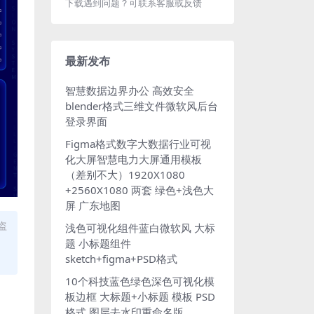
下载遇到问题？可联系客服或反馈
最新发布
智慧数据边界办公 高效安全
blender格式三维文件微软风后台
登录界面
Figma格式数字大数据行业可视
化大屏智慧电力大屏通用模板
（差别不大）1920X1080
+2560X1080 两套 绿色+浅色大
屏 广东地图
盗
浅色可视化组件蓝白微软风 大标
题 小标题组件
sketch+figma+PSD格式
10个科技蓝色绿色深色可视化模
板边框 大标题+小标题 模板 PSD
格式 图层去水印重命名版