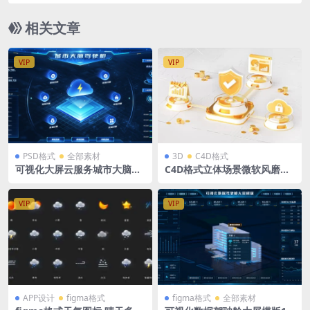
表折线图Sketch格式
相关文章
VIP
VIP
PSD格式
全部素材
3D
C4D格式
可视化大屏云服务城市大脑驾
C4D格式立体场景微软风磨玻
驶舱PSD格式1920X1080 蓝色
璃大数据云安全 OC渲染
大数据
VIP
VIP
APP设计
figma格式
figma格式
全部素材