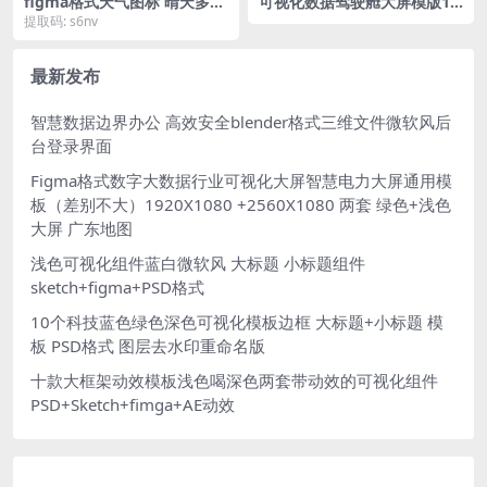
figma格式天气图标 晴天多云
可视化数据驾驶舱大屏模版19
雨雪icon
20X1080 figma格式
提取码: s6nv
最新发布
智慧数据边界办公 高效安全blender格式三维文件微软风后
台登录界面
Figma格式数字大数据行业可视化大屏智慧电力大屏通用模
板（差别不大）1920X1080 +2560X1080 两套 绿色+浅色
大屏 广东地图
浅色可视化组件蓝白微软风 大标题 小标题组件
sketch+figma+PSD格式
10个科技蓝色绿色深色可视化模板边框 大标题+小标题 模
板 PSD格式 图层去水印重命名版
十款大框架动效模板浅色喝深色两套带动效的可视化组件
PSD+Sketch+fimga+AE动效