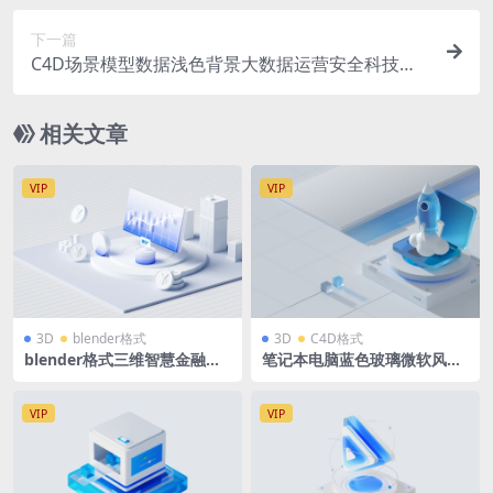
下一篇
C4D场景模型数据浅色背景大数据运营安全科技磨
玻璃微软风登录页背景OC材质渲染器
相关文章
VIP
VIP
3D
blender格式
3D
C4D格式
blender格式三维智慧金融建
笔记本电脑蓝色玻璃微软风立
筑模型3D智慧数据蓝白微软风
体场景源文件 蓝白后台科技背
景 C4D格式R23 OC渲染器 25
60 x1005
VIP
VIP