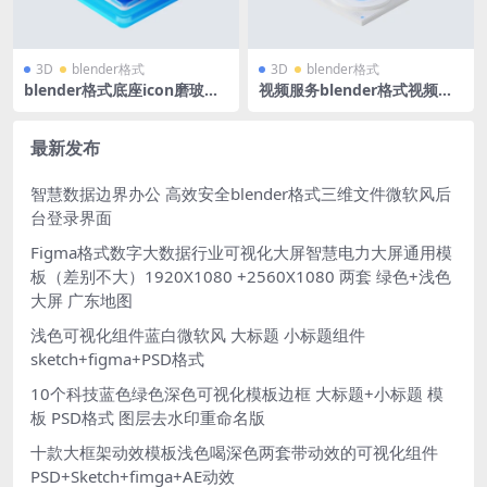
3D
blender格式
3D
blender格式
blender格式底座icon磨玻璃
视频服务blender格式视频播
微软风智慧工业立体3D图标
放按钮B端蓝白科技图标立体ic
源文件
on微软风含PNG
最新发布
智慧数据边界办公 高效安全blender格式三维文件微软风后
台登录界面
Figma格式数字大数据行业可视化大屏智慧电力大屏通用模
板（差别不大）1920X1080 +2560X1080 两套 绿色+浅色
大屏 广东地图
浅色可视化组件蓝白微软风 大标题 小标题组件
sketch+figma+PSD格式
10个科技蓝色绿色深色可视化模板边框 大标题+小标题 模
板 PSD格式 图层去水印重命名版
十款大框架动效模板浅色喝深色两套带动效的可视化组件
PSD+Sketch+fimga+AE动效