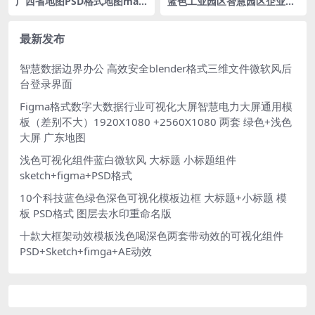
广西省地图PSD格式地图map
蓝色工业园区智慧园区企业文
大屏可视化guangxi立体地图
化导航可视化科技大屏大数据
背景 1500x1080PX
平台PSD格式
最新发布
智慧数据边界办公 高效安全blender格式三维文件微软风后
台登录界面
Figma格式数字大数据行业可视化大屏智慧电力大屏通用模
板（差别不大）1920X1080 +2560X1080 两套 绿色+浅色
大屏 广东地图
浅色可视化组件蓝白微软风 大标题 小标题组件
sketch+figma+PSD格式
10个科技蓝色绿色深色可视化模板边框 大标题+小标题 模
板 PSD格式 图层去水印重命名版
十款大框架动效模板浅色喝深色两套带动效的可视化组件
PSD+Sketch+fimga+AE动效