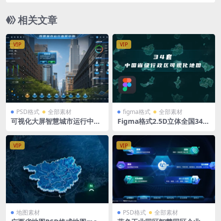
式
相关文章
VIP
VIP
PSD格式
全部素材
figma格式
全部素材
可视化大屏智慧城市运行中心
Figma格式2.5D立体全国34省
大屏模板1920X1080 PSD格式
市地图合集 源文件
VIP
VIP
地图素材
PSD格式
全部素材