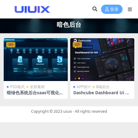
登录
暗色后台
VIP
VIP
PSD格式
全部素材
APP设计
B端后台
暗绿色系统后台saas可视化基
Dashcube Dashboard Ui Kit
础数据调查数据申请 PSD格式
Figma 现代创意仪表盘深色B
13页
端后台驾驶舱包括 100 多个小
部件、图表、图形、表格 Ske
Copyright © 2023
uiuix
- All rights reserved
tch/ XD /figma格式UI kit
.