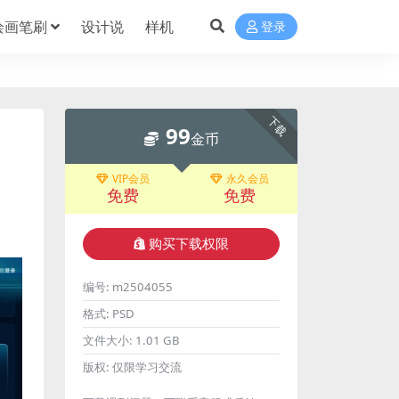
绘画笔刷
设计说
样机
登录
下载
99
金币
VIP会员
永久会员
免费
免费
购买下载权限
编号:
m2504055
格式:
PSD
文件大小:
1.01 GB
版权:
仅限学习交流