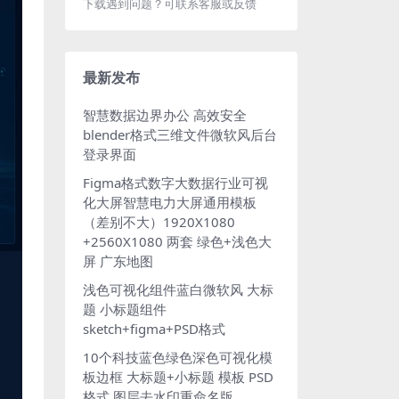
下载遇到问题？可联系客服或反馈
最新发布
智慧数据边界办公 高效安全
blender格式三维文件微软风后台
登录界面
Figma格式数字大数据行业可视
化大屏智慧电力大屏通用模板
（差别不大）1920X1080
+2560X1080 两套 绿色+浅色大
屏 广东地图
浅色可视化组件蓝白微软风 大标
题 小标题组件
sketch+figma+PSD格式
10个科技蓝色绿色深色可视化模
板边框 大标题+小标题 模板 PSD
格式 图层去水印重命名版