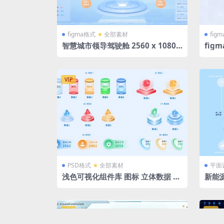
figma格式
全部素材
fig
智慧城市领导驾驶舱 2560 x 1080
fi
浅蓝色 立体拓扑大屏 宽屏微软风 fi
色可
gma格式
导航
VIP
PSD格式
全部素材
平面
浅色可视化组件库 图标 立体数据 PS
新能
D格式
水线
VIP
VIP