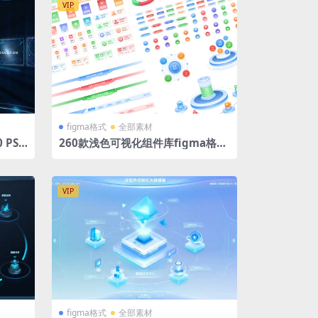
VIP
figma格式
全部素材
 PSD
260款浅色可视化组件库figma格式
大标题 数据翻牌器 底座图标主视觉
按钮图表 时间轴
VIP
figma格式
全部素材