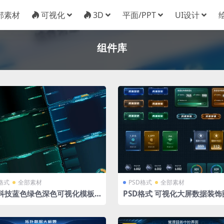
部素材
可视化
3D
平面/PPT
UI设计
组件库
D格式
全部素材
PSD格式
全部素材
个科技蓝色绿色深色可视化模板
PSD格式 可视化大屏数据装饰
大标题+小标题 模板 PSD格式
可视化按钮 button 数据翻牌
去水印重命名版