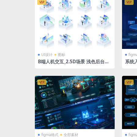
VIP
VIP
UI设计
图标
fig
B端人机交互_2.5D场景 浅色后台拓
系统入
扑图 立体插画 figma格式
数据F
VIP
VIP
figma格式
全部素材
fig