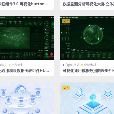
钮组件3.0 可视化button科
数据监测分析可视化大屏 立体
件库 figma+sketch+PSD格
拓扑图 立体图标 系统导航入口 
个
ma格式
VIP
ma格式
全部素材
figma格式
全部素材
化通用模板数据图表组件HUD
可视化通用模板数据图表组件H
屏 驾驶舱 figma格式
绿色大屏 驾驶舱 figma格式
VIP