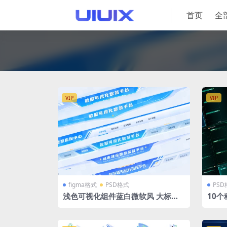
首页
全
VIP
VIP
figma格式
PSD格式
PS
浅色可视化组件蓝白微软风 大标题
10
小标题组件 sketch+figma+PSD格
边框 
式
图层