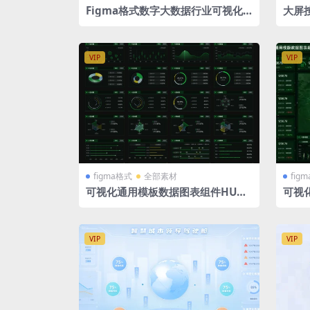
Figma格式数字大数据行业可视化
大屏按
大屏智慧工厂4张界面（差别不大）
技蓝组
1920X1080 +2560X1080 两套
式75
VIP
VIP
figma格式
全部素材
fig
可视化通用模板数据图表组件HUD
可视
绿色大屏 驾驶舱 figma格式 组件库
绿色大
饼图 折线图 柱状图 百分比图
VIP
VIP