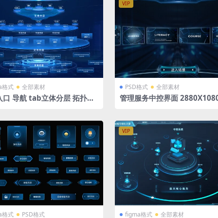
VIP
ma格式
全部素材
PSD格式
全部素材
口 导航 tab立体分层 拓扑图
管理服务中控界面 2880X1080
igma格式
格式 系统入口 导航 tab入口
VIP
ma格式
PSD格式
figma格式
全部素材