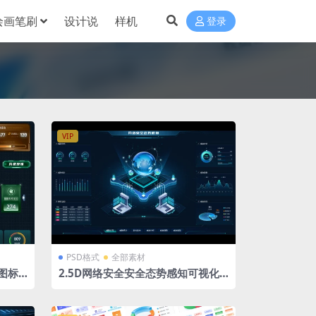
绘画笔刷
设计说
样机
登录
VIP
PSD格式
全部素材
图标
2.5D网络安全安全态势感知可视化
器
系统素材深色大屏 PSD格式 100%
分层文件 拓扑图 立体分层