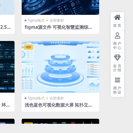
figma格式
全部素材
首页
.5D
figma源文件 可视化智慧监测综合
驾驶舱大屏 拓扑 立体分层 6 张
用户
VIP
中心
会员
介绍
用户
协议
figma格式
全部素材
浅色蓝色可视化数据大屏 拓扑立体
分层文件 figma格式
VIP