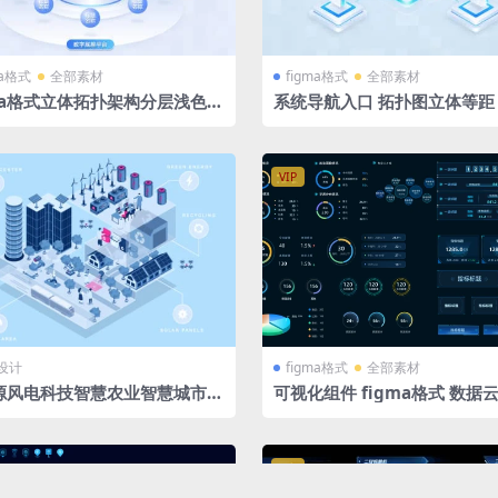
ma格式
全部素材
figma格式
全部素材
gma格式立体拓扑架构分层浅色蓝
系统导航入口 拓扑图立体等距 2
视化智慧大屏素材tab系统入口
figma格式 tab立体图标
VIP
设计
figma格式
全部素材
源风电科技智慧农业智慧城市流
可视化组件 figma格式 数据云 环形
立体拓扑图ai格式
图 立体饼图 数据翻牌器
VIP