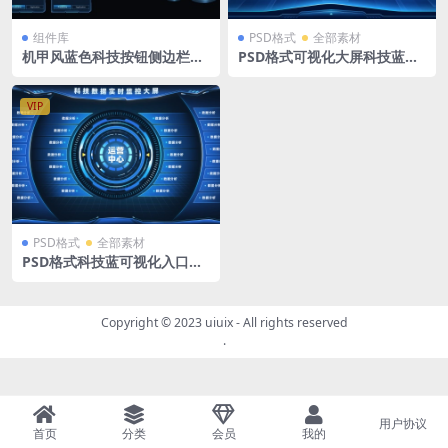
组件库
PSD格式
全部素材
机甲风蓝色科技按钮侧边栏导
PSD格式可视化大屏科技蓝色t
航底座图标数据排列组件PSD
ab导航入口指挥调度中心大屏
模板1920X1080
VIP
PSD格式
全部素材
PSD格式科技蓝可视化入口导
航页大屏模板tab页
Copyright © 2023
uiuix
- All rights reserved
.
用户协议
首页
分类
会员
我的