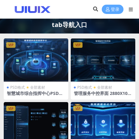
登录
tab导航入口
VIP
VIP
PSD格式
全部素材
PSD格式
全部素材
智慧城市综合指挥中心PSD格
管理服务中控界面 2880X108
式 tab导航 系统入口 2560 x
0 PSD格式 系统入口 导航 tab
1080
入口
VIP
VIP