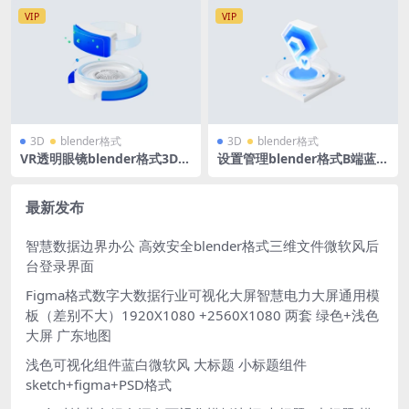
PP移动应用程 扁平线、扁平
微软风含PNG
填充icon
VIP
VIP
3D
blender格式
3D
blender格式
VR透明眼镜blender格式3D立
设置管理blender格式B端蓝白
体图标磨玻璃蓝白风底座图标
科技图标立体icon微软风含P
NG
最新发布
智慧数据边界办公 高效安全blender格式三维文件微软风后
台登录界面
Figma格式数字大数据行业可视化大屏智慧电力大屏通用模
板（差别不大）1920X1080 +2560X1080 两套 绿色+浅色
大屏 广东地图
浅色可视化组件蓝白微软风 大标题 小标题组件
sketch+figma+PSD格式