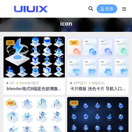
登录
icon
VIP
VIP
3D
blender格式
APP设计
B端后台
blender格式B端蓝色玻璃微软
卡片模板 浅色卡片 导航入口 t
风科技立体大数据云服务智能
ab APP卡片banner figma格
图标18个
式
VIP
VIP