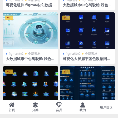
可视化组件 figma格式 数据
大数据城市中心驾驶舱 浅色
云 环形图 立体饼图 数据翻牌
绿色 图表 折线图 饼图 立体图
器
表 可视化大屏 figma格式
VIP
VIP
figma格式
全部素材
figma格式
全部素材
大数据城市中心驾驶舱 浅色
可视化大屏扁平蓝色数据图表i
绿色立体机器人可视化大屏 fi
con figma格式
gma格式
VIP
VIP
用户协议
figma格式
UI设计
figma格式
全部素材
首页
分类
会员
我的
3D图标icon可视化大屏蓝色科
可视化大屏数据组合 翻牌器数
技风标签 figma格式
据排列组件figma格式