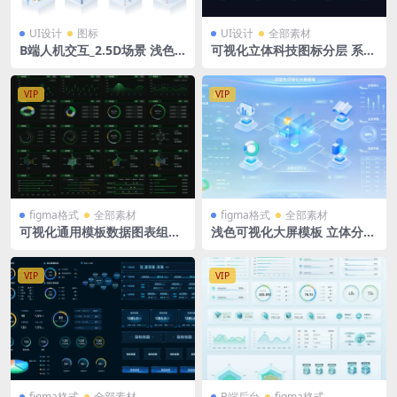
UI设计
图标
UI设计
全部素材
B端人机交互_2.5D场景 浅色
可视化立体科技图标分层 系统
后台拓扑图 立体插画 figma
后台图标 45个 PSD格式源文
格式
件
VIP
VIP
figma格式
全部素材
figma格式
全部素材
可视化通用模板数据图表组件
浅色可视化大屏模板 立体分层
HUD 绿色大屏 驾驶舱 figma
tab导航 图标icon figma格式
格式 组件库 饼图 折线图 柱状
图 百分比图
VIP
VIP
figma格式
全部素材
B端后台
figma格式