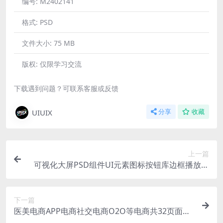
编号:
M2402141
格式:
PSD
文件大小:
75 MB
版权:
仅限学习交流
下载遇到问题？可联系客服或反馈
UIUIX
分享
收藏
上一篇
可视化大屏PSD组件UI元素图标按钮库边框播放器
科技紫色风科幻HUD 含每个元素独立PNG
下一篇
医美电商APP电商社交电商O2O等电商共32页面互
联网Sketch格式