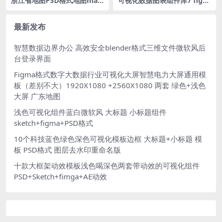
浙江省地图PSD格式地图map
可视化数据图表组件库7 figm
大屏可视化Zhejiang立体地图
a格式 多列柱状图 环形图 仪表
背景 1500x1080PX
盘 折线图 标题 暗色
最新发布
智慧数据边界办公 高效安全blender格式三维文件微软风后
台登录界面
Figma格式数字大数据行业可视化大屏智慧电力大屏通用模
板（差别不大）1920X1080 +2560X1080 两套 绿色+浅色
大屏 广东地图
浅色可视化组件蓝白微软风 大标题 小标题组件
sketch+figma+PSD格式
10个科技蓝色绿色深色可视化模板边框 大标题+小标题 模
板 PSD格式 图层去水印重命名版
十款大框架动效模板浅色喝深色两套带动效的可视化组件
PSD+Sketch+fimga+AE动效