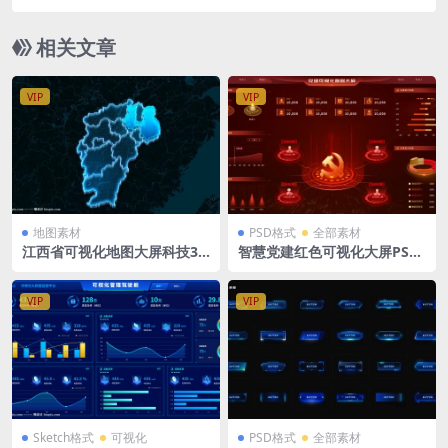
第一人称射击游戏HUD游戏UI组件Psd格式含独立
PNG组件包
相关文章
VIP
VIP
地图素材
PSD格式
全部素材
江西省可视化地图大屏科技3D
智慧党建红色可视化大屏PSD
矢量地图1920X1080 PSD格式
格式 1920X1080
钢笔路径分层
VIP
VIP
Sketch格式
可视化
PSD格式
全部素材