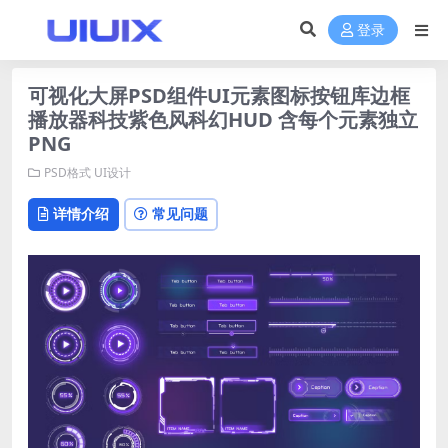
登录
可视化大屏PSD组件UI元素图标按钮库边框
播放器科技紫色风科幻HUD 含每个元素独立
PNG
PSD格式
UI设计
详情介绍
常见问题