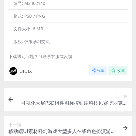
编号:
M2402140
格式:
PSD / PNG
文件大小:
6 MB
版权:
仅限学习交流
下载遇到问题？可联系客服或反馈
UIUIX
分享
收藏
上一篇
可视化大屏PSD组件图标按钮库科技风赛博朋克科
幻HUD游戏UI元素套件 含每个元素独立PNG
下一篇
移动端UI素材科幻游戏大型多人在线角色扮演游戏