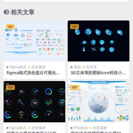
PSD格式钢笔路径分层
相关文章
VIP
VIP
figma格式
全部素材
图标
组件库
figma格式浅色蓝白可视化大
3D立体等距图标icon科技小图
屏组件库图标翻牌器大标题小
标底座PSD格式
标题源文件
VIP
VIP
figma格式
全部素材
PSD格式
全部素材