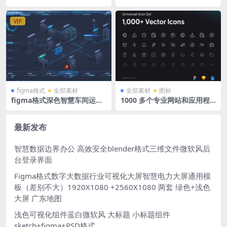
数据 PSD格式
dle 10款3D商务角色含png免
抠图人物动作演示插画插图设
计素材
VIP
figma格式
全部素材
全部素材
图标
figma格式深色智慧车间运营
1000 多个专业网站和应用程
管理中心等距2.5D拓扑图可视
序的高质量图标多用途网站ap
化大屏
p网页常用线性小图标icon
最新发布
智慧数据边界办公 高效安全blender格式三维文件微软风后
台登录界面
Figma格式数字大数据行业可视化大屏智慧电力大屏通用模
板（差别不大）1920X1080 +2560X1080 两套 绿色+浅色
大屏 广东地图
浅色可视化组件蓝白微软风 大标题 小标题组件
sketch+figma+PSD格式