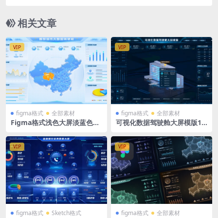
ch大屏+Blender地图
相关文章
VIP
VIP
figma格式
全部素材
figma格式
全部素材
Figma格式浅色大屏淡蓝色智
可视化数据驾驶舱大屏模版19
慧城市大数据驾驶舱蓝色 1页
20X1080 figma格式
源文件
VIP
VIP
figma格式
Sketch格式
figma格式
全部素材