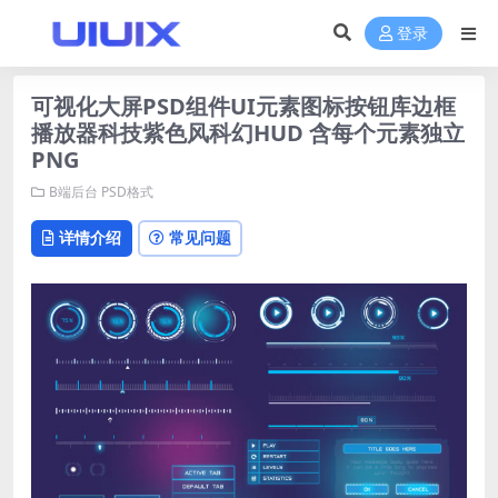
登录
可视化大屏PSD组件UI元素图标按钮库边框
播放器科技紫色风科幻HUD 含每个元素独立
PNG
B端后台
PSD格式
详情介绍
常见问题