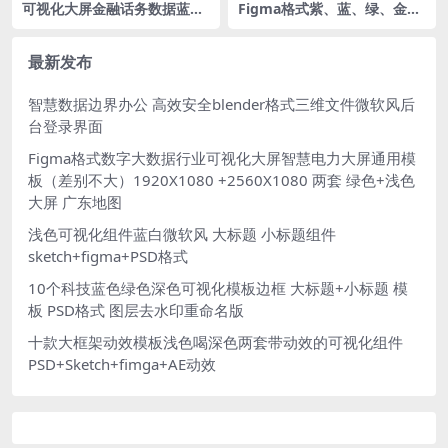
可视化大屏金融话务数据蓝色
Figma格式紫、蓝、绿、金四
科技可视化数据大屏 figma/s
色可视化数据监测大屏 湖北地
ketch格式
图 湖北省
最新发布
智慧数据边界办公 高效安全blender格式三维文件微软风后
台登录界面
Figma格式数字大数据行业可视化大屏智慧电力大屏通用模
板（差别不大）1920X1080 +2560X1080 两套 绿色+浅色
大屏 广东地图
浅色可视化组件蓝白微软风 大标题 小标题组件
sketch+figma+PSD格式
10个科技蓝色绿色深色可视化模板边框 大标题+小标题 模
板 PSD格式 图层去水印重命名版
十款大框架动效模板浅色喝深色两套带动效的可视化组件
PSD+Sketch+fimga+AE动效