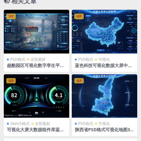
相关文章
VIP
VIP
PSD格式
全部素材
PSD格式
可视化
超酷园区可视化数字孪生平台
蓝色科技可视化数据大屏中国
PSD格式 1920X1080
地图 PSD格式可编辑分层源文
件 1920*1080px分辨率
VIP
VIP
Sketch格式
全部素材
PSD格式
可视化
可视化大屏大数据组件库蓝色
陕西省PSD格式可视化地图3D
新能源汽车仪表盘sketch格式
立体MAP