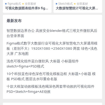
figma格式
全部素材
Sketch格式
全部素材
可视化数据图表组件库9 figm
大数据智慧统计可视化大屏数
a格式 多列柱状图 环形图 仪表
字中心源文件sketch格式源文
盘 折线图 标题 暗色
件
最新发布
智慧数据边界办公 高效安全blender格式三维文件微软风后
台登录界面
Figma格式数字大数据行业可视化大屏智慧电力大屏通用模
板（差别不大）1920X1080 +2560X1080 两套 绿色+浅色
大屏 广东地图
浅色可视化组件蓝白微软风 大标题 小标题组件
sketch+figma+PSD格式
10个科技蓝色绿色深色可视化模板边框 大标题+小标题 模
板 PSD格式 图层去水印重命名版
十款大框架动效模板浅色喝深色两套带动效的可视化组件
PSD+Sketch+fimga+AE动效