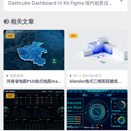
Dashcube Dashboard Ui Kit Figma 现代创意仪表
盘深色B端后台驾驶舱包括 100 多个小部件、图
表、图形、表格 Sketch/ XD /figma格式UI kit
相关文章
VIP
VIP
地图素材
3D
blender格式
河南省地图PSD格式地图map
blender格式三维医院建筑模
大屏可视化he nan立体地图背
型3D大楼园区蓝白微软风
景 1500x1080PX
VIP