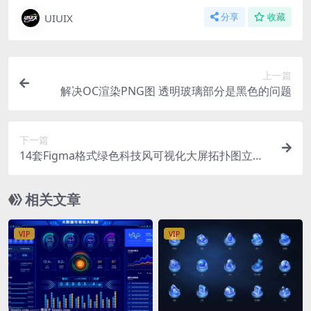
UIUIX
分享
收藏
上一篇
解决OC渲染PNG图 透明玻璃部分是黑色的问题
下一篇
14套Figma格式绿色科技风可视化大屏拓扑图立体
展示组件主视觉
相关文章
VIP
VIP