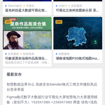
Sketch格式
可视化
UI设计
全部素材
蓝色科技蓝大数据可视化智慧
可视化立体科技图标分层 系统
大屏统计后台UI 仪表盘驾驶舱
后台图标 45个 PSD格式源文
Sketch格式
件
VIP
VIP
全部素材
绘画笔刷
地图素材
印象派莫奈油画作品高清合集
湖南省地图PSD格式地图map
500+张 高清TIF格式 2000+jp
大屏可视化hu nan立体地图背
预览图压缩过了不是很清晰，tif格
g格式 34GB
景 1500x1080PX
式为高清格式
最新发布
智慧数据边界办公 高效安全blender格式三维文件微软风后
台登录界面
Figma格式数字大数据行业可视化大屏智慧电力大屏通用模
板（差别不大）1920X1080 +2560X1080 两套 绿色+浅色