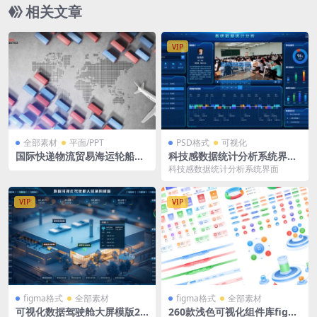
相关文章
VIP
全部素材
平面/PPT
PSD格式
可视化
国际快递物流贸易海运轮船海
科技感数据统计分析系统界面
运空运集装箱PSD格式
教学教研学校数据统计分析可
科技感数据统计分析系统界面
视化大屏大数据PSD格式 4张
VIP
VIP
figma格式
全部素材
figma格式
全部素材
可视化数据驾驶舱大屏模版25
260款浅色可视化组件库figm