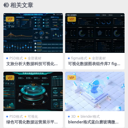
相关文章
VIP
VIP
PSD格式
全部素材
figma格式
全部素材
文旅分析大数据科技可视化大
可视化数据图表组件库7 figm
屏驾驶舱PSD格式
a格式 多列柱状图 环形图 仪表
盘 折线图 标题 暗色
VIP
VIP
PSD格式
可视化
3D
blender格式
绿色可视化数据运营展示平台
blender格式蓝白磨玻璃微软
可视化大屏驾驶舱PSD格式
风立体3D玻璃图标服务器Ai机