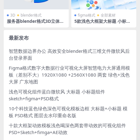
3D
blender格式
figma格式
全部素材
服务器blender格式3D立体图
5款浅色大框架大标题 小标题
标磨玻璃蓝白风底座图标
组件浅蓝色 淡色后台可视化大
屏 PSD源文件+figma源文件+
svg+png切片
最新发布
智慧数据边界办公 高效安全blender格式三维文件微软风后
台登录界面
Figma格式数字大数据行业可视化大屏智慧电力大屏通用模
板（差别不大）1920X1080 +2560X1080 两套 绿色+浅色
大屏 广东地图
浅色可视化组件蓝白微软风 大标题 小标题组件
sketch+figma+PSD格式
10个科技蓝色绿色深色可视化模板边框 大标题+小标题 模
板 PSD格式 图层去水印重命名版
十款大框架动效模板浅色喝深色两套带动效的可视化组件
PSD+Sketch+fimga+AE动效