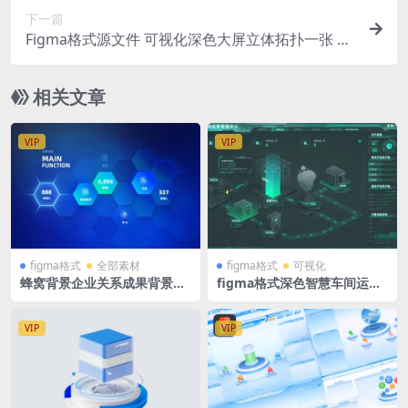
下一篇
Figma格式源文件 可视化深色大屏立体拓扑一张 可
编辑 矢量分层文件
相关文章
VIP
VIP
figma格式
全部素材
figma格式
可视化
蜂窝背景企业关系成果背景墙
figma格式深色智慧车间运营
蓝色可视化大数据背景逻辑图
管理中心等距2.5D拓扑图可视
落地页网页背景fig格式
化大屏绿色版
VIP
VIP