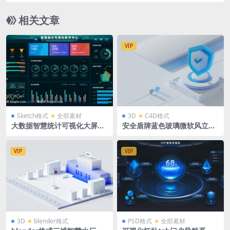
相关文章
VIP
Sketch格式
全部素材
3D
C4D格式
大数据智慧统计可视化大屏数
安全盾牌蓝色玻璃微软风立体
字中心素材sketch格式源文件
场景源文件 蓝白后台科技背景
C4D格式R23 OC渲染器 2560
x1005
VIP
VIP
3D
blender格式
PSD格式
全部素材