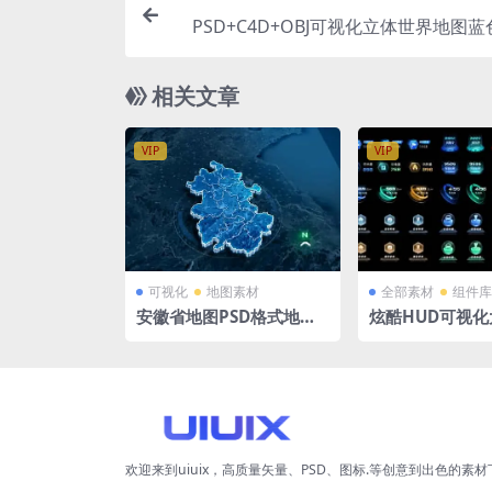
PSD+C4D+OBJ可视化立体世界地图
相关文章
VIP
VIP
可视化
地图素材
全部素材
组件库
安徽省地图PSD格式地图
炫酷HUD可视
map大屏可视化立体地图
屏图标 组件库P
背景 1500x1080PX
欢迎来到uiuix，高质量矢量、PSD、图标.等创意到出色的素材