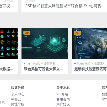
上一篇
下一篇
蓝色可视化
PSD格式智慧大脑智慧城市综合指挥中心可视化
MAP
大屏科技蓝
VIP
VIP
figma格式
全部素材
figma格式
全部素材
化大数据大
绿色风格可视化大屏立体3
超酷科技智慧园区可
SD格式
D电厂大数据智慧电力3登
数字孪生大屏数据驾
录页 后台入口figma格式
深色3套 Figma组
快速导航
关于本站
联
个人中心
VIP介绍
如
标签云
客服咨询
邮箱
下载
网址导航
用户协议