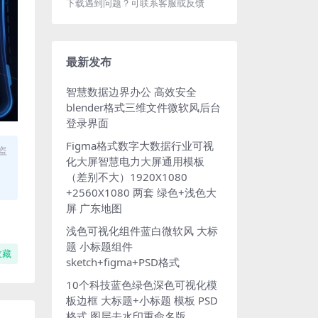
下载遇到问题？可联系客服或反馈
最新发布
智慧数据边界办公 高效安全
blender格式三维文件微软风后台
登录界面
Figma格式数字大数据行业可视
盗
化大屏智慧电力大屏通用模板
（差别不大）1920X1080
+2560X1080 两套 绿色+浅色大
屏 广东地图
浅色可视化组件蓝白微软风 大标
题 小标题组件
收藏
sketch+figma+PSD格式
10个科技蓝色绿色深色可视化模
板边框 大标题+小标题 模板 PSD
格式 图层去水印重命名版