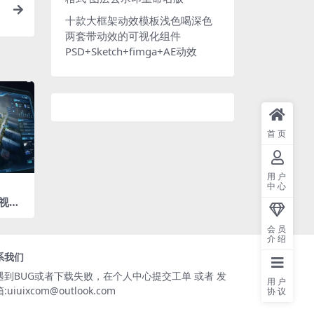
十款大框架动效模板浅色喝深色
两套带动效的可视化组件
PSD+Sketch+fimga+AE动效
首页
用户
中心
视化
驶舱
件库
会员
介绍
系我们
遇到BUG或者下载失败，在个人中心提交工单 或者 发
用户
:uiuixcom@outlook.com
协议