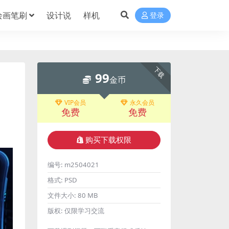
绘画笔刷
设计说
样机
登录
下载
99
金币
VIP会员
永久会员
免费
免费
购买下载权限
编号:
m2504021
格式:
PSD
文件大小:
80 MB
版权:
仅限学习交流