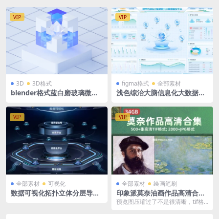
VIP
VIP
3D
3D格式
figma格式
全部素材
blender格式蓝白磨玻璃微软
浅色综治大脑信息化大数据监
风立体3D玻璃图标方块立方体
控平台可视化大屏 Figma格式
展台模型含高清PNG
1920X1080
VIP
VIP
全部素材
可视化
全部素材
绘画笔刷
数据可视化拓扑立体分层导航t
印象派莫奈油画作品高清合集
ab协同平台 PSD格式 3840×2
500+张 高清TIF格式 2000+jp
预览图压缩过了不是很清晰，tif格
160
g格式 34GB
式为高清格式