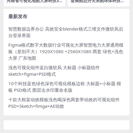
河南省可视化地图大屏科技3D
逻辑图总分关系图球体科技蓝
矢量地图1920X1080 PSD格式
色可视化大数据背景落地页网
钢笔路径分层
页背景fig格式
最新发布
智慧数据边界办公 高效安全blender格式三维文件微软风后
台登录界面
Figma格式数字大数据行业可视化大屏智慧电力大屏通用模
板（差别不大）1920X1080 +2560X1080 两套 绿色+浅色
大屏 广东地图
浅色可视化组件蓝白微软风 大标题 小标题组件
sketch+figma+PSD格式
10个科技蓝色绿色深色可视化模板边框 大标题+小标题 模
板 PSD格式 图层去水印重命名版
十款大框架动效模板浅色喝深色两套带动效的可视化组件
PSD+Sketch+fimga+AE动效