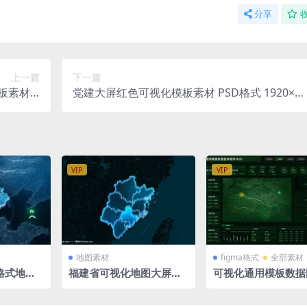
分享
上一篇
下一篇
板素材 P
党建大屏红色可视化模板素材 PSD格式 1920×10
0×1080
80
VIP
VIP
地图素材
figma格式
全部素材
格式地图
福建省可视化地图大屏科
可视化通用模板数据
ebei立
技3D矢量地图1920X108
组件HUD 绿色大屏
x1080P
0 PSD格式钢笔路径分层
舱 figma格式