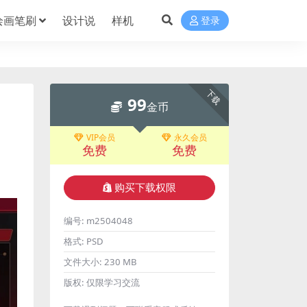
绘画笔刷
设计说
样机
登录
下载
99
金币
VIP会员
永久会员
免费
免费
购买下载权限
编号:
m2504048
格式:
PSD
文件大小:
230 MB
版权:
仅限学习交流