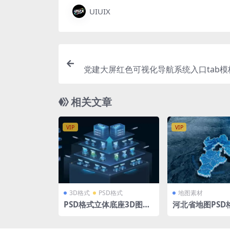
UIUIX
党建大屏红色可视化导航系统入口tab模
SD格式 192
相关文章
VIP
VIP
3D格式
PSD格式
地图素材
PSD格式立体底座3D图标
河北省地图PSD
可视化主视觉 拓扑 拓扑图
map大屏可视化h
体地图背景 1500