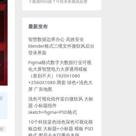
下载遇到问题？可联系客服或反馈
最新发布
智慧数据边界办公 高效安全
blender格式三维文件微软风后台
登录界面
Figma格式数字大数据行业可视
化大屏智慧电力大屏通用模板
（差别不大）1920X1080
+2560X1080 两套 绿色+浅色大
屏 广东地图
盗
浅色可视化组件蓝白微软风 大标
题 小标题组件
sketch+figma+PSD格式
10个科技蓝色绿色深色可视化模
板边框 大标题+小标题 模板 PSD
屏
格式 图层去水印重命名版