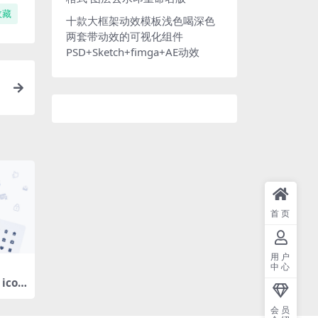
收藏
十款大框架动效模板浅色喝深色
两套带动效的可视化组件
PSD+Sketch+fimga+AE动效
首页
用户
中心
 icon
手机ap
量线
会员