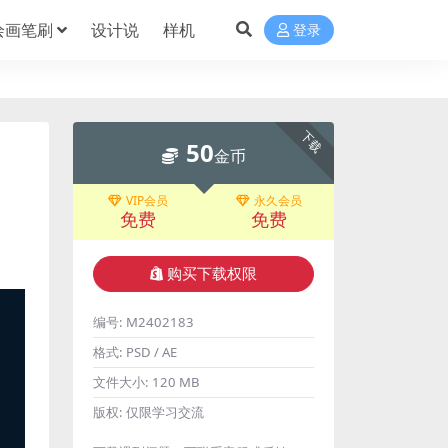
绘画笔刷
设计说
样机
登录
下载
50
金币
VIP会员
永久会员
免费
免费
购买下载权限
编号:
M2402183
格式:
PSD / AE
文件大小:
120 MB
版权:
仅限学习交流