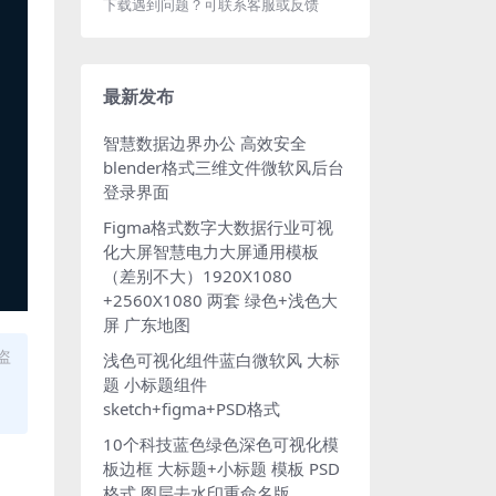
下载遇到问题？可联系客服或反馈
最新发布
智慧数据边界办公 高效安全
blender格式三维文件微软风后台
登录界面
Figma格式数字大数据行业可视
化大屏智慧电力大屏通用模板
（差别不大）1920X1080
+2560X1080 两套 绿色+浅色大
屏 广东地图
盗
浅色可视化组件蓝白微软风 大标
题 小标题组件
sketch+figma+PSD格式
10个科技蓝色绿色深色可视化模
板边框 大标题+小标题 模板 PSD
格式 图层去水印重命名版