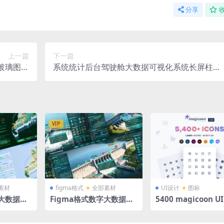
分享
上一篇
下一篇
D玻璃图标
系统统计后台驾驶舱大数据可视化系统长屏柱状
清PNG
图环形图环绕分类PSD格式
VIP
素材
figma格式
全部素材
UI设计
图标
字大数据行
Figma格式数字大数据行
5400 magicoon UI
慧电力大
业可视化大屏智慧水利大
s library 5400款
别不大）1
屏通用模板（差别不大）1
p网站网页UI常用矢