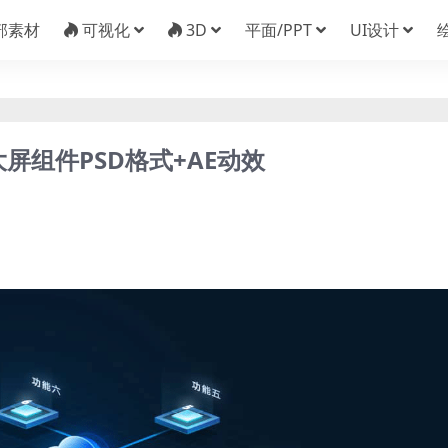
部素材
可视化
3D
平面/PPT
UI设计
屏组件PSD格式+AE动效