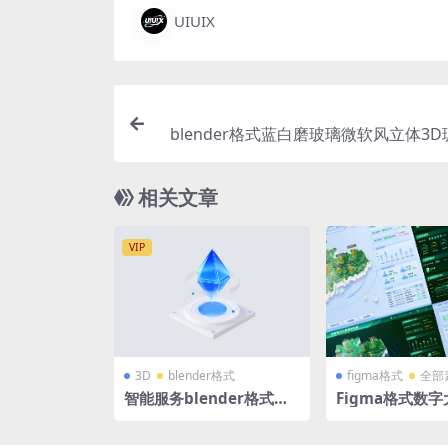
UIUIX
blender格式蓝白磨玻璃微软风立体3
服务器Ai机器人立方体展台模型含高
相关文章
VIP
3D
blender格式
figma格式
全部
智能服务blender格式智
Figma格式数
慧数据B端蓝白科技图标立
业可视化大屏智
体icon微软风含PNG
屏通用模板（差