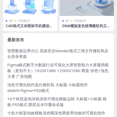
3D
C4D格式
3D
C4D格式
C4D格式立体图标耳机播放器
DNA螺旋蓝色玻璃微软风立体
数据播放器文件夹服务器安全
场景源文件 蓝白后台科技背景
蓝色微软风玻璃模型OC渲染器
C4D格式R23 OC渲染器
最新发布
智慧数据边界办公 高效安全blender格式三维文件微软风后
台登录界面
Figma格式数字大数据行业可视化大屏智慧电力大屏通用模
板（差别不大）1920X1080 +2560X1080 两套 绿色+浅色
大屏 广东地图
浅色可视化组件蓝白微软风 大标题 小标题组件
sketch+figma+PSD格式
10个科技蓝色绿色深色可视化模板边框 大标题+小标题 模
板 PSD格式 图层去水印重命名版
十款大框架动效模板浅色喝深色两套带动效的可视化组件