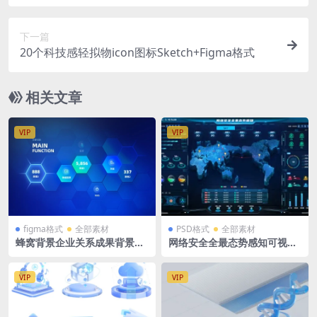
20X1080
下一篇
20个科技感轻拟物icon图标Sketch+Figma格式
相关文章
VIP
VIP
figma格式
全部素材
PSD格式
全部素材
蜂窝背景企业关系成果背景墙
网络安全全最态势感知可视化
蓝色可视化大数据背景逻辑图
大屏 世界地图 1920X1080
落地页网页背景fig格式
VIP
VIP