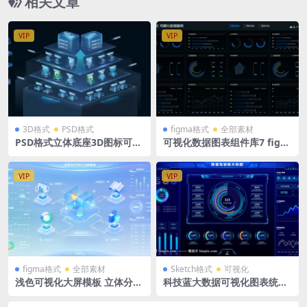
相关文章
VIP
VIP
3D格式
PSD格式
figma格式
全部素材
PSD格式立体底座3D图标可视
可视化数据图表组件库7 figm
化主视觉 拓扑 拓扑图
a格式 多列柱状图 环形图 仪表
盘 折线图 标题 暗色
VIP
VIP
figma格式
全部素材
Sketch格式
可视化
浅色可视化大屏模板 立体分层
科技蓝大数据可视化图表统计
tab导航 图标icon figma格式
后台大屏Ui首页Sketch格式