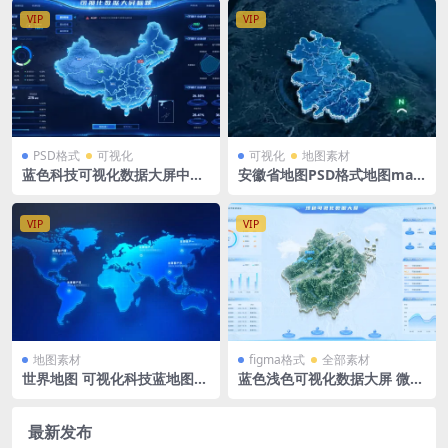
VIP
VIP
PSD格式
可视化
可视化
地图素材
蓝色科技可视化数据大屏中国
安徽省地图PSD格式地图map
地图 PSD格式可编辑分层源文
大屏可视化立体地图背景 150
件 1920*1080px分辨率
0x1080PX
VIP
VIP
地图素材
figma格式
全部素材
世界地图 可视化科技蓝地图m
蓝色浅色可视化数据大屏 微软
ap PSD格式 1920X1080
风 figma格式 1920X1080 浙
江地图
最新发布