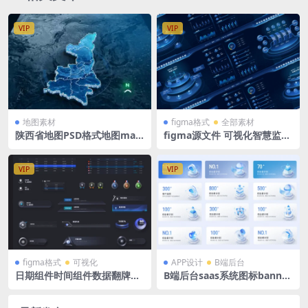
VIP
VIP
地图素材
figma格式
全部素材
陕西省地图PSD格式地图map
figma源文件 可视化智慧监测
大屏可视化Shan xi立体地图
综合驾驶舱大屏 拓扑 立体分
背景 1500x1080PX
层 6 张
VIP
VIP
figma格式
可视化
APP设计
B端后台
日期组件时间组件数据翻牌器
B端后台saas系统图标banner
可视化大屏figma
浅色图标卡片 figma格式