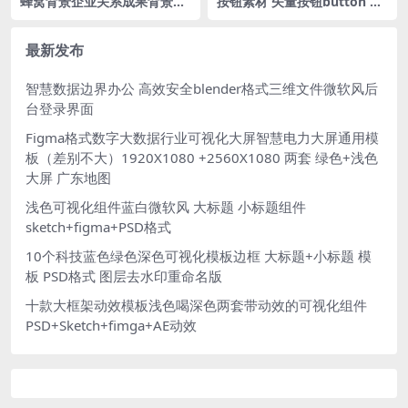
蜂窝背景企业关系成果背景墙
按钮素材 矢量按钮button 可
蓝色可视化大数据背景逻辑图
视化按钮 figma格式 大数据
落地页网页背景fig格式
按钮组件库
最新发布
智慧数据边界办公 高效安全blender格式三维文件微软风后
台登录界面
Figma格式数字大数据行业可视化大屏智慧电力大屏通用模
板（差别不大）1920X1080 +2560X1080 两套 绿色+浅色
大屏 广东地图
浅色可视化组件蓝白微软风 大标题 小标题组件
sketch+figma+PSD格式
10个科技蓝色绿色深色可视化模板边框 大标题+小标题 模
板 PSD格式 图层去水印重命名版
十款大框架动效模板浅色喝深色两套带动效的可视化组件
PSD+Sketch+fimga+AE动效