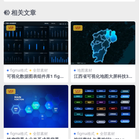
相关文章
VIP
VIP
figma格式
全部素材
地图素材
可视化数据图表组件库1 figm
江西省可视化地图大屏科技3D
a格式 柱状图 标题 暗色
矢量地图1920X1080 PSD格式
钢笔路径分层
VIP
VIP
figma格式
全部素材
figma格式
全部素材