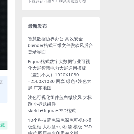
下载遇到问题？可联系客服或反馈
最新发布
智慧数据边界办公 高效安全
blender格式三维文件微软风后台
登录界面
Figma格式数字大数据行业可视
化大屏智慧电力大屏通用模板
（差别不大）1920X1080
+2560X1080 两套 绿色+浅色大
盗
屏 广东地图
浅色可视化组件蓝白微软风 大标
题 小标题组件
sketch+figma+PSD格式
10个科技蓝色绿色深色可视化模
收藏
板边框 大标题+小标题 模板 PSD
格式 图层去水印重命名版