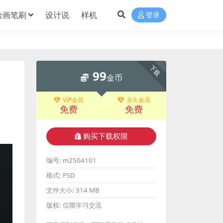
绘画笔刷
设计说
样机
登录
下载
99
金币
VIP会员
永久会员
免费
免费
购买下载权限
编号:
m2504101
格式:
PSD
文件大小:
314 MB
版权:
仅限学习交流