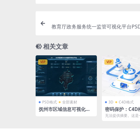
教育厅政务服务统一监管可视化平台PSD
相关文章
VIP
VIP
PSD格式
全部素材
3D
C4D格式
抚州市区域信息可视化平
密码保护：C4D
台 抚州地图 PSD格式可视
场景微软风磨玻
无法提供摘要。这是
化大屏 3952×1560 px
云安全 OC渲染
的文章。