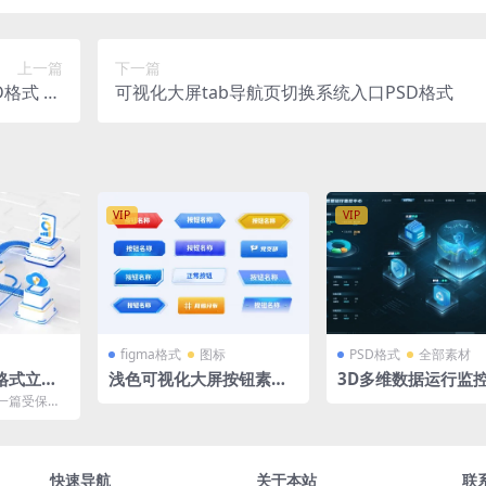
上一篇
下一篇
格式 19
可视化大屏tab导航页切换系统入口PSD格式
20X1080
VIP
VIP
figma格式
图标
PSD格式
全部素材
格式立体
浅色可视化大屏按钮素材b
3D多维数据运行监
璃大数据
utton浅色figma格式组
PSD格式 立体分层
一篇受保护
件
驾驶舱
快速导航
关于本站
联