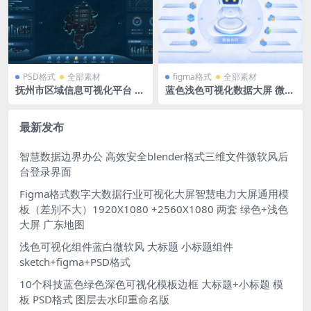
PSD格式
全部素材
figma格式
全部素材
抚州市区域信息可视化平台 抚
蓝色浅色可视化数据大屏 微软
州地图 PSD格式可视化大屏 3
风 figma格式 1920X1080 拓
952×1560 px
扑图 立体分层 系统导航入口 t
ab
最新发布
智慧数据边界办公 高效安全blender格式三维文件微软风后
台登录界面
Figma格式数字大数据行业可视化大屏智慧电力大屏通用模
板（差别不大）1920X1080 +2560X1080 两套 绿色+浅色
大屏 广东地图
浅色可视化组件蓝白微软风 大标题 小标题组件
sketch+figma+PSD格式
10个科技蓝色绿色深色可视化模板边框 大标题+小标题 模
板 PSD格式 图层去水印重命名版