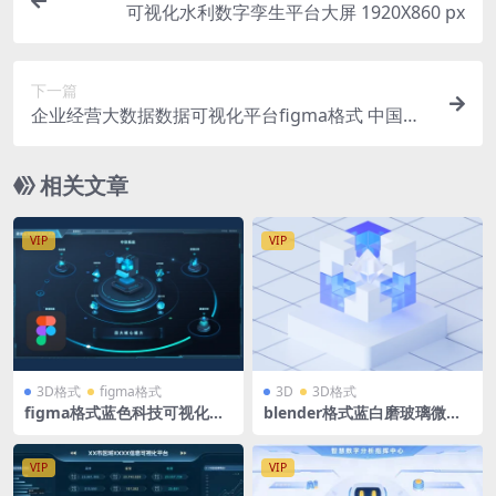
可视化水利数字孪生平台大屏 1920X860 px
下一篇
企业经营大数据数据可视化平台figma格式 中国地
图
相关文章
VIP
VIP
3D格式
figma格式
3D
3D格式
figma格式蓝色科技可视化大
blender格式蓝白磨玻璃微软
屏数据监测分析3D拓扑立体可
风立体3D玻璃图标方块立方体
视化源文件 (2)
展台模型含高清PNG
VIP
VIP