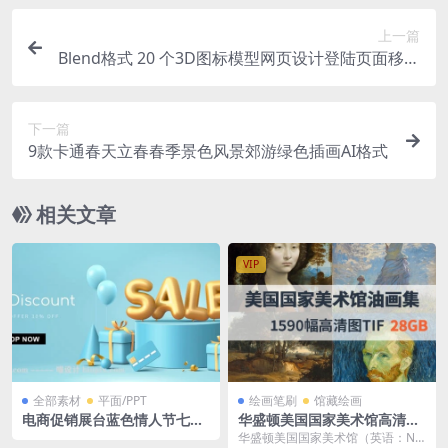
上一篇
Blend格式 20 个3D图标模型网页设计登陆页面移动
应用程序营销设计社交媒体
下一篇
9款卡通春天立春春季景色风景郊游绿色插画AI格式
相关文章
VIP
全部素材
平面/PPT
绘画笔刷
馆藏绘画
电商促销展台蓝色情人节七夕
华盛顿美国国家美术馆高清油
节气球礼盒活动banner背景s
画合集 1590幅 tif格式 28GB
华盛顿美国国家美术馆（英语：Nat