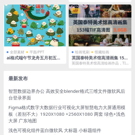
ale气泡字Ai矢量格式
ional Gallery of Art），是...
VIP
全部素材
平面/PPT
绘画笔刷
馆藏绘画
ai格式端午节龙舟五月初五粽
英国泰特美术馆高清画集 153
子粽叶表情包适量格式卡通插
幅tif 高清 3.6 GB
英国泰特美术馆高清绘画作品，TIF
画
图片格式153幅，文件总大小为 3.6
4 GB...
最新发布
智慧数据边界办公 高效安全blender格式三维文件微软风后
台登录界面
Figma格式数字大数据行业可视化大屏智慧电力大屏通用模
板（差别不大）1920X1080 +2560X1080 两套 绿色+浅色
大屏 广东地图
浅色可视化组件蓝白微软风 大标题 小标题组件