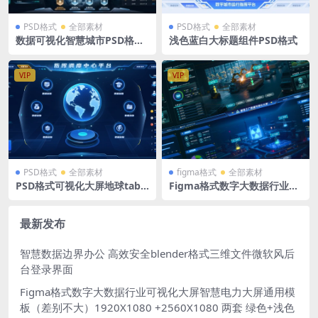
PSD格式
全部素材
PSD格式
全部素材
数据可视化智慧城市PSD格式
浅色蓝白大标题组件PSD格式
1920X1080
VIP
VIP
PSD格式
全部素材
figma格式
全部素材
PSD格式可视化大屏地球tab
Figma格式数字大数据行业可
导航科技风险预警总览蓝色指
视化大屏智慧工厂4张界面
挥调度中心大屏模板1920X10
（差别不大）1920X1080 +25
80
60X1080 两套
最新发布
智慧数据边界办公 高效安全blender格式三维文件微软风后
台登录界面
Figma格式数字大数据行业可视化大屏智慧电力大屏通用模
板（差别不大）1920X1080 +2560X1080 两套 绿色+浅色