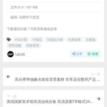
文件大小:
107 MB
版权:
仅限学习交流
下载遇到问题？可联系客服或反馈
PSD大屏
可视化
可视化大屏
大屏背景
大数据
智慧党建
科技背景
UIUIX
分享
收藏
上一篇
高分辨率抽象光条纹背景素材 非常适合数码产品 JP
G格式+Figma文件 5824×3257像素 70张
下一篇
英国国家美术馆高清油画合集 高清原图TIF格式241