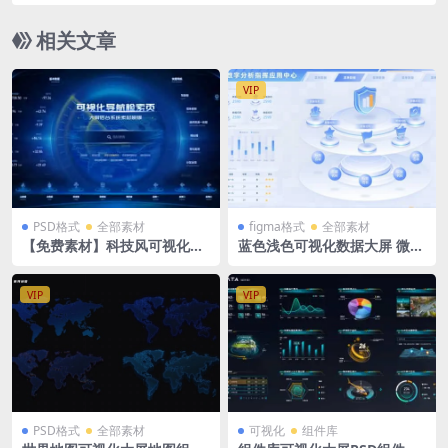
7幅，122GB。
相关文章
VIP
PSD格式
全部素材
figma格式
全部素材
【免费素材】科技风可视化大
蓝色浅色可视化数据大屏 微软
屏tab导航 系统入口 检索页炫
风 figma格式 1920X1080 拓
酷UI页面素材PSD格式
扑图 立体分层
VIP
VIP
PSD格式
全部素材
可视化
组件库