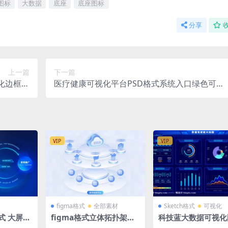
图标
大数据
底座
底座图标
分享
上一篇
下一篇
视化边框图
医疗健康可视化平台PSD格式系统入口绿色可视
PSD格式
化大屏驾驶舱
VIP
VIP
figma格式
全部素材
Sketch格式
可视化
式 大屏组
figma格式立体拓扑架构
科技蓝大数据可视化
0
分层浅色蓝色可视化智慧
统计后台大屏Ui首页S