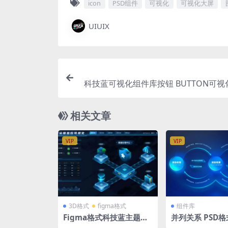
icon
PSD组件
可视化
可视化大屏
UIUIX
科技蓝可视化组件库按钮 BUTTON可
标
相关文章
VIP
VIP
3D格式
figma格式
组件库
Figma格式科技蓝主题可
并列关系 PSD格
视化大屏两张 含AE动效源
件库 1920×108