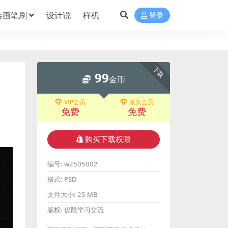
绘画笔刷
设计说
样机
登录
下载
99
金币
VIP会员
永久会员
免费
免费
购买下载权限
编号:
w2505002
格式:
PSD
文件大小:
25 MB
版权:
仅限学习交流