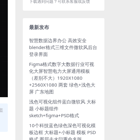
下载遇到问题？可联系客服或反馈
最新发布
智慧数据边界办公 高效安全
blender格式三维文件微软风后台
登录界面
Figma格式数字大数据行业可视
化大屏智慧电力大屏通用模板
（差别不大）1920X1080
+2560X1080 两套 绿色+浅色大
屏 广东地图
浅色可视化组件蓝白微软风 大标
题 小标题组件
盗
sketch+figma+PSD格式
10个科技蓝色绿色深色可视化模
板边框 大标题+小标题 模板 PSD
格式 图层去水印重命名版