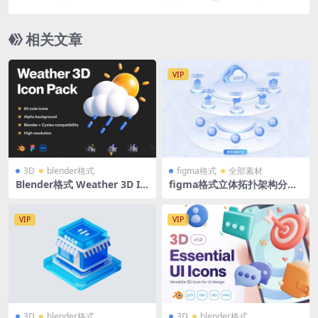
D图标 源文件
相关文章
VIP
3D
blender格式
figma格式
全部素材
Blender格式 Weather 3D Ic
figma格式立体拓扑架构分层
on Pack 60款时尚可爱卡通3
浅色蓝色可视化智慧大屏素材t
D立体天气预报icon图标含免
ab系统入口导航
抠png图
VIP
VIP
3D
blender格式
3D
blender格式