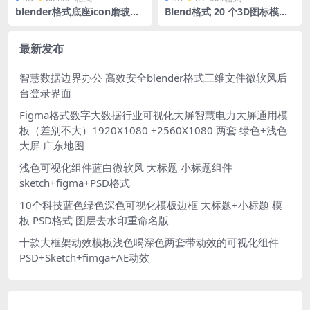
blender格式底座icon磨玻璃
Blend格式 20 个3D图标模型
微软风智慧零售立体3D图标
网页设计登陆页面移动应用程
源文件
序营销设计社交媒体
最新发布
智慧数据边界办公 高效安全blender格式三维文件微软风后
台登录界面
Figma格式数字大数据行业可视化大屏智慧电力大屏通用模
板（差别不大）1920X1080 +2560X1080 两套 绿色+浅色
大屏 广东地图
浅色可视化组件蓝白微软风 大标题 小标题组件
sketch+figma+PSD格式
10个科技蓝色绿色深色可视化模板边框 大标题+小标题 模
板 PSD格式 图层去水印重命名版
十款大框架动效模板浅色喝深色两套带动效的可视化组件
PSD+Sketch+fimga+AE动效