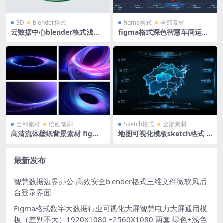
3D
blender格式
figma格式
全部素材
云数据中心blender格式浅色
figma格式深色智慧车间运营
透明玻璃绿色3D图标icon立体
管理中心等距2.5D拓扑图可视
底座
化大屏
全部素材
绘画笔刷
Sketch格式
全部素材
高清流体壁纸背景素材 figma
地图可视化模板sketch格式 +
文件 可以在线导出 jpg图片 4
PSD各省地图 源文件 系统入
K （4096X2304）px
口 导航tab
最新发布
智慧数据边界办公 高效安全blender格式三维文件微软风后
台登录界面
Figma格式数字大数据行业可视化大屏智慧电力大屏通用模
板（差别不大）1920X1080 +2560X1080 两套 绿色+浅色