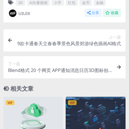
3D
Ai矢量插画
小手
红包
金币
金融
UIUIX
分享
收藏
上一篇
9款卡通春天立春春季景色风景郊游绿色插画AI格式
下一篇
Blend格式 20 个网页 APP通知消息日历3D图标创
意404 含高清PNG
相关文章
VIP
VIP