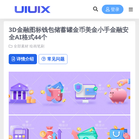
登录
3D金融图标钱包储蓄罐金币美金小手金融安
全AI格式44个
全部素材
绘画笔刷
详情介绍
常见问题