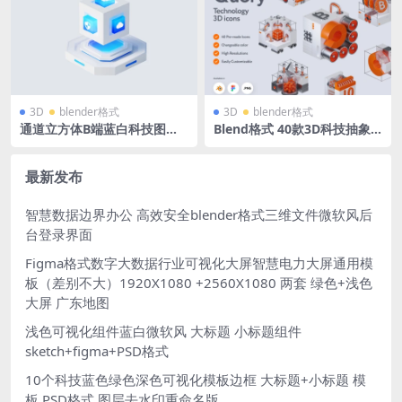
3D
blender格式
3D
blender格式
通道立方体B端蓝白科技图标
Blend格式 40款3D科技抽象
立体底座透明发光blender格
立体icon图标含png免抠图片
式含PNG
素材
最新发布
智慧数据边界办公 高效安全blender格式三维文件微软风后
台登录界面
Figma格式数字大数据行业可视化大屏智慧电力大屏通用模
板（差别不大）1920X1080 +2560X1080 两套 绿色+浅色
大屏 广东地图
浅色可视化组件蓝白微软风 大标题 小标题组件
sketch+figma+PSD格式
10个科技蓝色绿色深色可视化模板边框 大标题+小标题 模
板 PSD格式 图层去水印重命名版