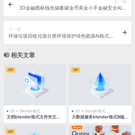
上一篇
3D金融图标钱包储蓄罐金币美金小手金融安全AI格
式44个
下一篇
环保垃圾回收垃圾分类环境保护绿色能源Ai格式矢
量插画15个
相关文章
VIP
VIP
3D
blender格式
3D
blender格式
文档blender格式文件夹文件B
大数据服务blender格式B端蓝
端蓝白科技图标立体icon微软
白科技图标立体icon微软风含
风含PNG
PNG
VIP