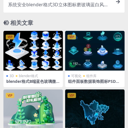
系统安全blender格式3D立体图标磨玻璃蓝白风底
座图标
相关文章
VIP
VIP
3D
blender格式
可视化
组件库
blender格式B端蓝色玻璃微软
组件面板数据装饰图标PSD格
风科技立体大数据云服务智能
式 翻牌器数据排列 可视化组
图标18个
件库
VIP
VIP