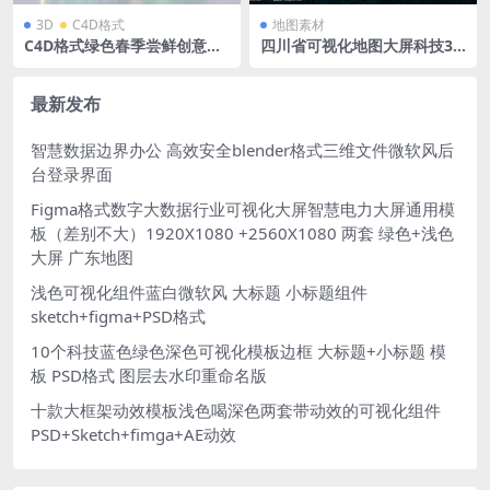
3D
C4D格式
地图素材
C4D格式绿色春季尝鲜创意潮
四川省可视化地图大屏科技3D
流春季户外派对春季春天商场
矢量地图1920X1080 PSD格式
美陈立体展台OC渲染
钢笔路径分层
最新发布
智慧数据边界办公 高效安全blender格式三维文件微软风后
台登录界面
Figma格式数字大数据行业可视化大屏智慧电力大屏通用模
板（差别不大）1920X1080 +2560X1080 两套 绿色+浅色
大屏 广东地图
浅色可视化组件蓝白微软风 大标题 小标题组件
sketch+figma+PSD格式
10个科技蓝色绿色深色可视化模板边框 大标题+小标题 模
板 PSD格式 图层去水印重命名版
十款大框架动效模板浅色喝深色两套带动效的可视化组件
PSD+Sketch+fimga+AE动效