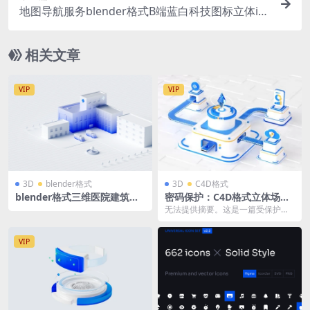
地图导航服务blender格式B端蓝白科技图标立体ic
on微软风含PNG
相关文章
VIP
VIP
3D
blender格式
3D
C4D格式
blender格式三维医院建筑模
密码保护：C4D格式立体场景
型3D大楼园区蓝白微软风
微软风磨玻璃大数据云安全 O
无法提供摘要。这是一篇受保护的
C渲染
文章。
VIP