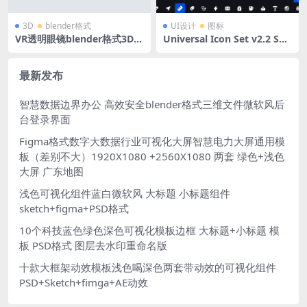
3D
blender格式
UI设计
图标
VR透明眼镜blender格式3D立
Universal Icon Set v2.2 Soli
体图标磨玻璃蓝白风底座图标
d Style 662款行业网站小程序
网页App应用互联网icon通用
面性图标设计素材
最新发布
智慧数据边界办公 高效安全blender格式三维文件微软风后
台登录界面
Figma格式数字大数据行业可视化大屏智慧电力大屏通用模
板（差别不大）1920X1080 +2560X1080 两套 绿色+浅色
大屏 广东地图
浅色可视化组件蓝白微软风 大标题 小标题组件
sketch+figma+PSD格式
10个科技蓝色绿色深色可视化模板边框 大标题+小标题 模
板 PSD格式 图层去水印重命名版
十款大框架动效模板浅色喝深色两套带动效的可视化组件
PSD+Sketch+fimga+AE动效