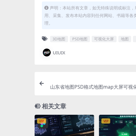
声明：本站所有文章，如无特殊说明或标注，
用、采集、发布本站内容到任何网站、书籍等各
理。
3D地图
PSD地图
可视化大屏
地图
UIUIX
山东省地图PSD格式地图map大屏可视化S
ong立体地图背景 1500x
相关文章
VIP
VIP