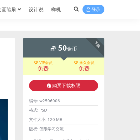
绘画笔刷
设计说
样机
登录
下载
50
金币
VIP会员
永久会员
免费
免费
购买下载权限
编号:
w2506006
格式:
PSD
文件大小:
120 MB
版权:
仅限学习交流