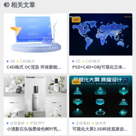
相关文章
VIP
3D
C4D格式
3D
C4D格式
C4D格式 OC渲染 环保新能源
PSD+C4D+OBJ可视化立体世
图标风力发电机光伏太阳能发
界地图蓝色可视化MAP
电含OBJ、PNG
VIP
全部素材
平面/PPT
全部素材
组件库
小清新石头场景绿色树叶乳液
可视化大屏2.5D科技底座设计
化妆品瓶子小样防晒霜产品效
3D立体数据底座 PSD格式